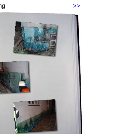
ng
>>