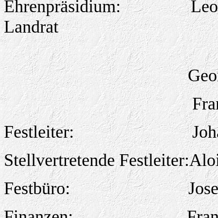
Ehrenpräsidium:
Leo
Landrat
Geor
Fra
Festleiter:
Joh
Stellvertretende Festleiter:Al
Festbüro:
Jos
Finanzen:
Fran