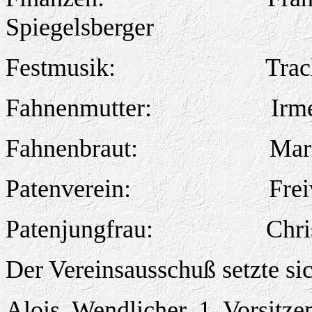
Spiegelsberger
Festmusik:
Trac
Fahnenmutter:
Irm
Fahnenbraut:
Mar
Patenverein:
Fre
Patenjungfrau:
Chri
Der Vereinsausschuß setzte s
Alois
Wendlicher, 1. Vorsitze