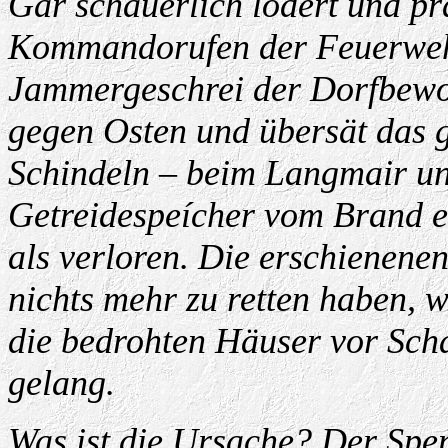
Gar schauerlich lodert und pr
Kommandorufen der Feuerwehr
Jammergeschrei der Dorfbewo
gegen Osten und übersät das 
Schindeln – beim Langmair und
Getreidespeícher vom Brand erg
als verloren. Die erschienene
nichts mehr zu retten haben, w
die bedrohten Häuser vor Sch
gelang.
Was ist die Ursache? Der Spen